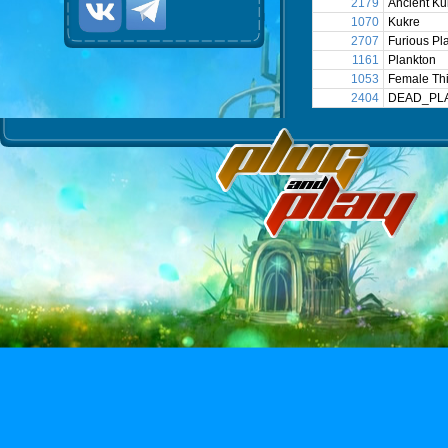
2179
Ancient Ku
1070
Kukre
2707
Furious Pl
1161
Plankton
1053
Female Thi
2404
DEAD_PL