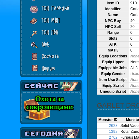
Item ID
910
ТОП Гильдий
Identifier
Garle
Name
Garle
ТОП МВП
NPC Buy
40
NPC Sell
20
ТОП ПвП
Range
0
Slots
0
WoE
ATK
0
MATK
0
Скачать
Equip Locations
Non
Equip Upper
Norma
Форум
Equippable Jobs
All J
Equip Gender
Unk
Item Use Script
Non
Equip Script
Non
Unequip Script
Non
GARLET DR
Monster ID
Monste
2628
Solid Vado
1392
Rotar Zair
2762
Furious Ma