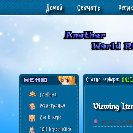
Домой
Скачать
Реги
Статус сервера:
ONLI
Главная
Viewing Ite
Регистрация
Кто в игре
#910: GA
ТОП Персонажей