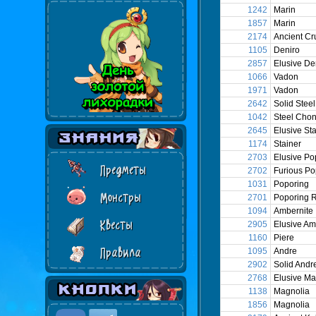
1242
Marin
1857
Marin
2174
Ancient Cr
1105
Deniro
2857
Elusive De
1066
Vadon
1971
Vadon
2642
Solid Stee
1042
Steel Cho
2645
Elusive St
1174
Stainer
2703
Elusive Po
Предметы
2702
Furious Po
1031
Poporing
Монстры
2701
Poporing R
1094
Ambernite
Квесты
2905
Elusive Am
1160
Piere
Правила
1095
Andre
2902
Solid Andr
2768
Elusive Ma
1138
Magnolia
1856
Magnolia