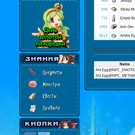
909
Jellopy
938
Sticky M
713
Empty Bo
1002
Iron Ore
4013
Andre E
MONSTER S
Name
Ant Egg@NPC_EMOTI
Предметы
Ant Egg@NPC_META
Монстры
Квесты
Правила