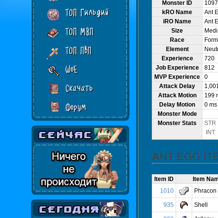
Monster ID
1097
ТОП Гильдий
kRO Name
Ant 
iRO Name
Ant 
ТОП МВП
Size
Med
Race
Form
ТОП ПвП
Element
Neutr
Experience
720
WoE
Job Experience
812
MVP Experience
0
Attack Delay
1,00
Скачать
Attack Motion
199 
Delay Motion
0 ms
Форум
Monster Mode
Monster Stats
STR
INT
ANT EGG I
Item ID
Item Na
1010
Phracon
935
Shell