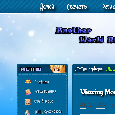
Домой
Скачать
Реги
Статус сервера:
ONLI
Главная
Viewing Mon
Регистрация
Кто в игре
#1097: ANT
ТОП Персонажей