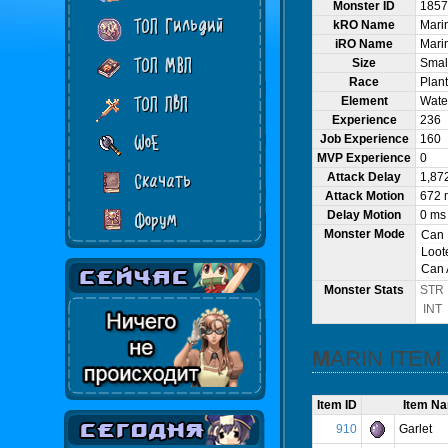
Monster ID
1857
ТОП Гильдий
kRO Name
Mari
iRO Name
Mari
ТОП МВП
Size
Smal
Race
Plant
ТОП ПвП
Element
Water
Experience
236
WoE
Job Experience
160
MVP Experience
0
Attack Delay
1,87
Скачать
Attack Motion
672 
Delay Motion
0 ms
Форум
Monster Mode
Can
Loot
Can 
Monster Stats
STR
INT
MARIN ITE
Item ID
Item N
910
Garlet