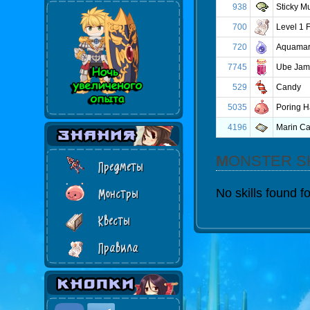
938
Sticky M
700
Level 1 F
720
Aquamar
7745
Ube Jam
529
Candy
5035
Poring H
4196
Marin Ca
MONSTER S
Предметы
No skills found f
Монстры
Квесты
Правила