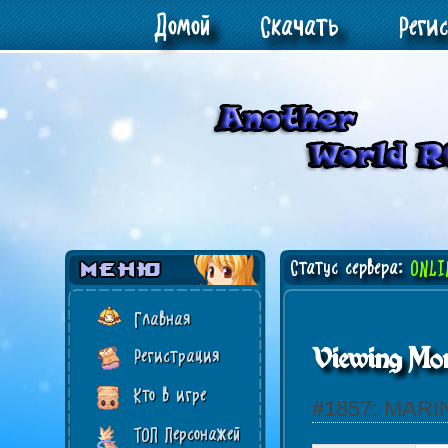
Домой
Скачать
Реги
Статус сервера:
ONLI
Главная
Viewing Mon
Регистрация
Кто в игре
#1857: MARI
ТОП Персонажей