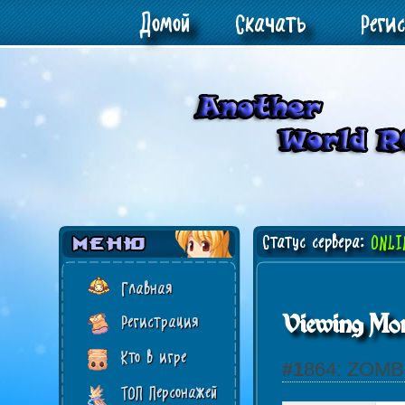
Домой
Скачать
Реги
Статус сервера:
ONLI
Главная
Viewing Mon
Регистрация
Кто в игре
#1864: ZO
ТОП Персонажей