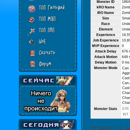
Monster ID
1864
ТОП Гильдий
kRO Name
Zomb
iRO Name
Zomb
ТОП МВП
Size
Smal
Race
Und
ТОП ПвП
Element
Unde
Experience
16,5
WoE
Job Experience
10,8
MVP Experience
0
Attack Delay
676 
Скачать
Attack Motion
648 
Delay Motion
0 ms
Форум
Monster Mode
Can
Aggr
Cast
Can 
Cast
Cha
Chan
Chan
Monster Stats
STR
INT
ZOMBIE SL