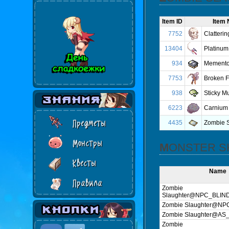
Item ID
Item
7752
Clatterin
13404
Platinum
934
Mement
7753
Broken F
938
Sticky M
6223
Carnium
Предметы
4435
Zombie S
Монстры
MONSTER S
Квесты
Name
Правила
Zombie
Slaughter@NPC_BLIN
Zombie Slaughter@N
Zombie Slaughter@A
Zombie