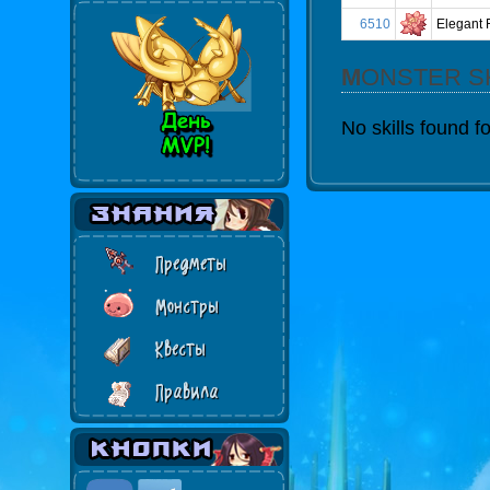
6510
Elegant 
MONSTER S
No skills found fo
Предметы
Монстры
Квесты
Правила