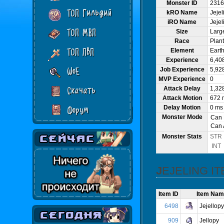
Monster ID
2316
ТОП Гильдий
kRO Name
Jejel
iRO Name
Jejel
ТОП МВП
Size
Larg
Race
Plant
ТОП ПвП
Element
Earth
Experience
6,40
WoE
Job Experience
5,92
MVP Experience
0
Attack Delay
1,32
Скачать
Attack Motion
672 
Delay Motion
0 ms
Форум
Monster Mode
Can
Can 
Monster Stats
STR
INT
JEJELING I
Item ID
Item Nam
6498
Jejellopy
909
Jellopy