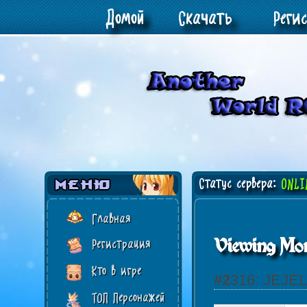
Домой
Скачать
Реги
Статус сервера:
ONLI
Главная
Viewing Mon
Регистрация
Кто в игре
#2316: JEJE
ТОП Персонажей