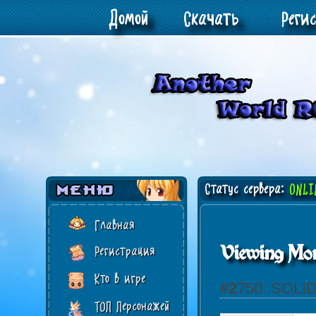
Домой
Скачать
Реги
Статус сервера:
ONLI
Главная
Viewing Mon
Регистрация
Кто в игре
#2750: SOL
ТОП Персонажей