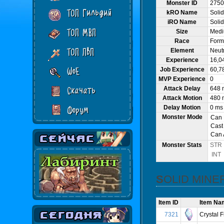
Monster ID
2750
ТОП Гильдий
kRO Name
Solid
iRO Name
Solid
ТОП МВП
Size
Med
Race
Form
ТОП ПвП
Element
Neutr
Experience
16,0
WoE
Job Experience
60,7
MVP Experience
0
Attack Delay
648 
Скачать
Attack Motion
480 
Delay Motion
0 ms
Форум
Monster Mode
Can
Cast
Can 
Monster Stats
STR
INT
SOLID MIN
Item ID
Item Na
7321
Crystal 