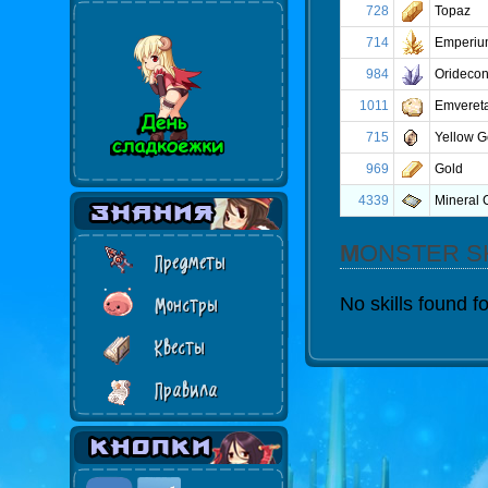
728
Topaz
714
Emperiu
984
Orideco
1011
Emveret
715
Yellow 
969
Gold
4339
Mineral 
MONSTER S
Предметы
No skills found f
Монстры
Квесты
Правила