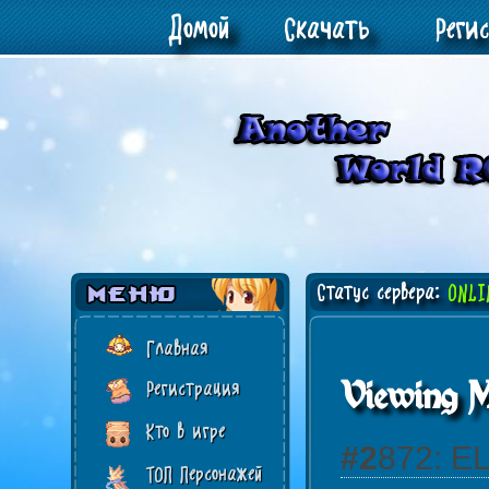
Домой
Скачать
Реги
Статус сервера:
ONLI
Главная
Viewing M
Регистрация
Кто в игре
#2872:
ТОП Персонажей