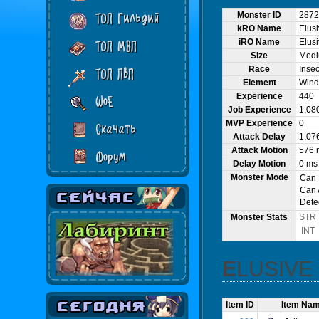
Monster ID
2872
ТОП Гильдий
kRO Name
Elus
iRO Name
Elus
ТОП МВП
Size
Med
Race
Insec
ТОП ПвП
Element
Wind
Experience
440
WoE
Job Experience
1,08
MVP Experience
0
Скачать
Attack Delay
1,07
Attack Motion
576 
Форум
Delay Motion
0 ms
Monster Mode
Can
Can 
Dete
Monster Stats
STR
INT
ELUSIV
Item ID
Item Na