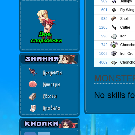
909
Jellopy
601
Fly Wing
935
Shell
1205
Cutter
998
Iron
742
Choncho
1002
Iron Ore
4009
Choncho
Предметы
MONSTE
Монстры
No skills 
Квесты
Правила