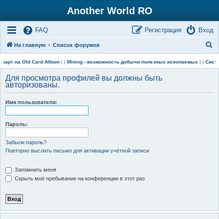
Another World RO
FAQ
Регистрация
Вход
П
На главную
Список форумов
о
карт на Old Card Album
| |
Mining - возможность добычи полезных ископаемых
|
|
Систе
и
Для просмотра профилей вы должны быть
с
авторизованы.
к
Имя пользователя:
Пароль:
Забыли пароль?
Повторно выслать письмо для активации учётной записи
Запомнить меня
Скрыть моё пребывание на конференции в этот раз